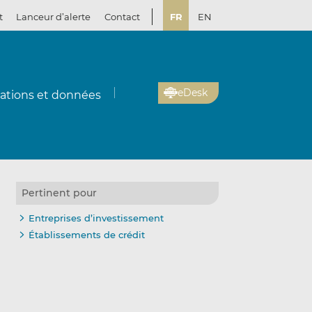
t
Lanceur d’alerte
Contact
FR
EN
eDesk
cations et données
Pertinent pour
Entreprises d’investissement
Établissements de crédit