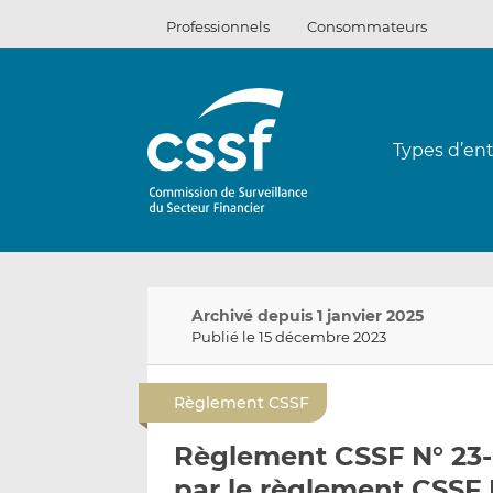
Passer
Professionnels
Consommateurs
au
contenu
Types d’ent
Archivé depuis 1 janvier 2025
Publié le 15 décembre 2023
Règlement CSSF
Règlement CSSF N° 23
par le règlement CSSF 