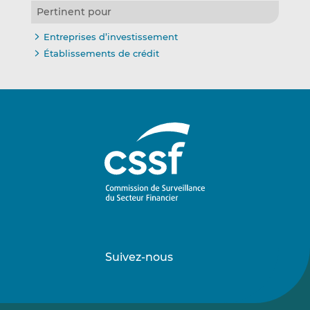
Pertinent pour
Entreprises d’investissement
Établissements de crédit
Suivez-nous
Suivez-
Suivez-
nous
nous
sur
sur