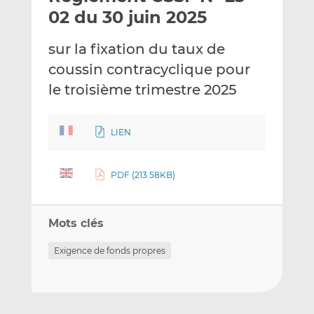
e
g
g
02 du 30 juin 2025
r
e
e
p
r
r
sur la fixation du taux de
a
s
s
coussin contracyclique pour
r
u
u
le troisième trimestre 2025
e
r
r
m
L
F
a
i
a
LIEN
i
n
c
l
k
e
e
b
PDF (213.58KB)
d
o
I
o
n
k
Mots clés
Exigence de fonds propres