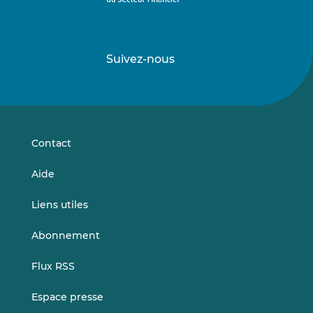
Suivez-nous
Suivez-
Suivez-
nous
nous
sur
sur
LinkedIn
Vimeo
Contact
Aide
Liens utiles
Abonnement
Flux RSS
Espace presse