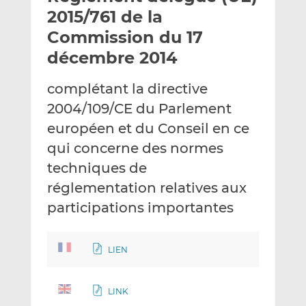
e
g
g
2015/761 de la
r
e
e
Commission du 17
p
r
r
décembre 2014
a
s
s
r
u
u
complétant la directive
e
r
r
m
L
F
2004/109/CE du Parlement
a
i
a
européen et du Conseil en ce
i
n
c
qui concerne des normes
l
k
e
techniques de
e
b
d
o
réglementation relatives aux
I
o
participations importantes
n
k
LIEN
LINK