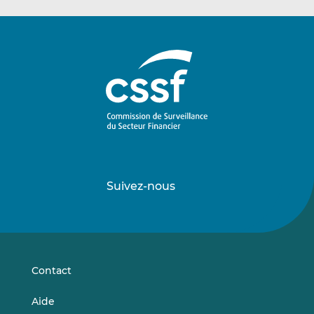
Suivez-nous
Suivez-
Suivez-
nous
nous
sur
sur
LinkedIn
Vimeo
Contact
Aide