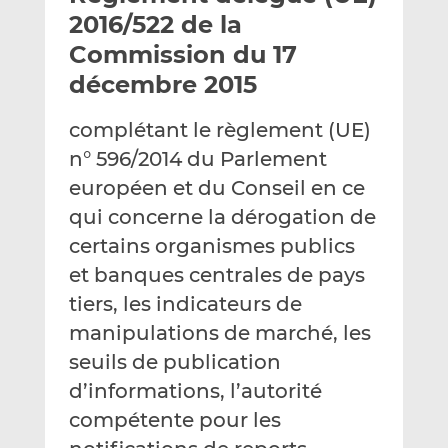
e
g
g
2016/522 de la
r
e
e
Commission du 17
p
r
r
décembre 2015
a
s
s
r
u
u
complétant le règlement (UE)
e
r
r
m
L
F
n° 596/2014 du Parlement
a
i
a
européen et du Conseil en ce
i
n
c
qui concerne la dérogation de
l
k
e
certains organismes publics
e
b
d
o
et banques centrales de pays
I
o
tiers, les indicateurs de
n
k
manipulations de marché, les
seuils de publication
d’informations, l’autorité
compétente pour les