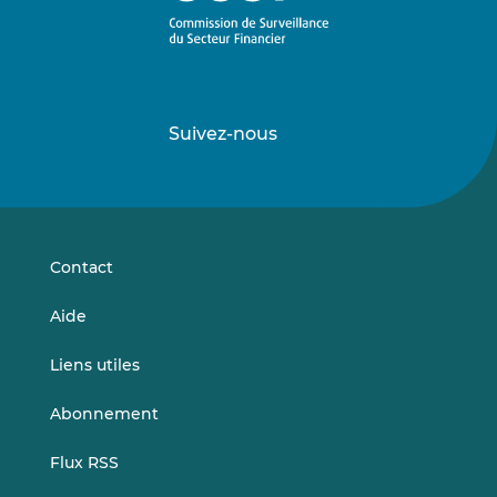
Suivez-nous
Suivez-
Suivez-
nous
nous
sur
sur
LinkedIn
Vimeo
Contact
Aide
Liens utiles
Abonnement
Flux RSS