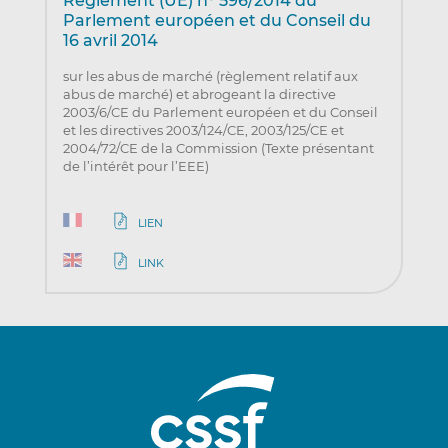
Règlement (UE) n° 596/2014 du
Parlement européen et du Conseil du
16 avril 2014
sur les abus de marché (règlement relatif aux
abus de marché) et abrogeant la directive
2003/6/CE du Parlement européen et du Conseil
et les directives 2003/124/CE, 2003/125/CE et
2004/72/CE de la Commission (Texte présentant
de l’intérêt pour l’EEE)
LIEN
LINK