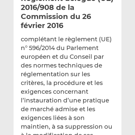
e
g
g
2016/908 de la
r
e
e
Commission du 26
p
r
r
février 2016
a
s
s
r
u
u
complétant le règlement (UE)
e
r
r
m
L
F
n° 596/2014 du Parlement
a
i
a
européen et du Conseil par
i
n
c
des normes techniques de
l
k
e
réglementation sur les
e
b
d
o
critères, la procédure et les
I
o
exigences concernant
n
k
l’instauration d’une pratique
de marché admise et les
exigences liées à son
maintien, à sa suppression ou