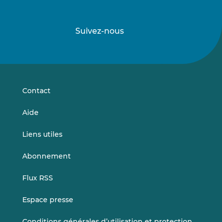
Suivez-nous
Suivez-
Suivez-
nous
nous
sur
sur
LinkedIn
Vimeo
Contact
Aide
Liens utiles
Abonnement
Flux RSS
Espace presse
Conditions générales d’utilisation et protection