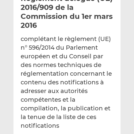
e
g
g
2016/909 de la
r
e
e
Commission du 1er mars
p
r
r
2016
a
s
s
r
u
u
complétant le règlement (UE)
e
r
r
m
L
F
n° 596/2014 du Parlement
a
i
a
européen et du Conseil par
i
n
c
des normes techniques de
l
k
e
réglementation concernant le
e
b
d
o
contenu des notifications à
I
o
adresser aux autorités
n
k
compétentes et la
compilation, la publication et
la tenue de la liste de ces
notifications