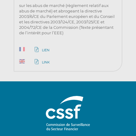
sur les abus de marché (règlement relatif aux
abus de marché) et abrogeant la directive
2003/6/CE du Parlement européen et du Conseil
et les directives 2003/124/CE, 2003/125/CE et
2004/72/CE de la Commission (Texte présentant
de l’intérêt pour l’EEE)
LIEN
LINK