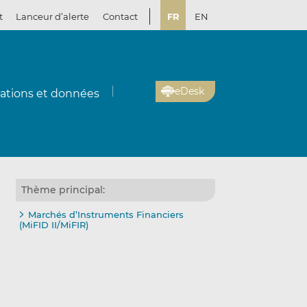
t
Lanceur d’alerte
Contact
FR
EN
eDesk
cations et données
Thème principal:
Marchés d’Instruments Financiers
(MiFID II/MiFIR)