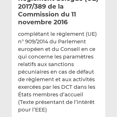
e
g
g
2017/389 de la
r
e
e
Commission du 11
p
r
r
novembre 2016
a
s
s
r
u
u
complétant le règlement (UE)
e
r
r
m
L
F
n° 909/2014 du Parlement
a
i
a
européen et du Conseil en ce
i
n
c
qui concerne les paramètres
l
k
e
relatifs aux sanctions
e
b
d
o
pécuniaires en cas de défaut
I
o
de règlement et aux activités
n
k
exercées par les DCT dans les
États membres d’accueil
(Texte présentant de l’intérêt
pour l’EEE)