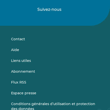
Suivez-nous
Suivez-
Suivez-
nous
nous
sur
sur
LinkedIn
Vimeo
Contact
Aide
Liens utiles
Abonnement
Flux RSS
Espace presse
Conditions générales d’utilisation et protection
des données