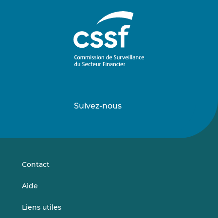
Suivez-nous
Suivez-
Suivez-
nous
nous
sur
sur
LinkedIn
Vimeo
Contact
Aide
Liens utiles