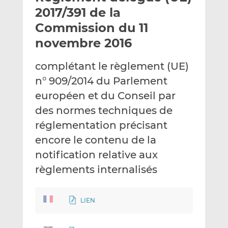
e
g
g
2017/391 de la
r
e
e
Commission du 11
p
r
r
novembre 2016
a
s
s
r
u
u
complétant le règlement (UE)
e
r
r
m
L
F
n° 909/2014 du Parlement
a
i
a
européen et du Conseil par
i
n
c
des normes techniques de
l
k
e
réglementation précisant
e
b
d
o
encore le contenu de la
I
o
notification relative aux
n
k
règlements internalisés
LIEN