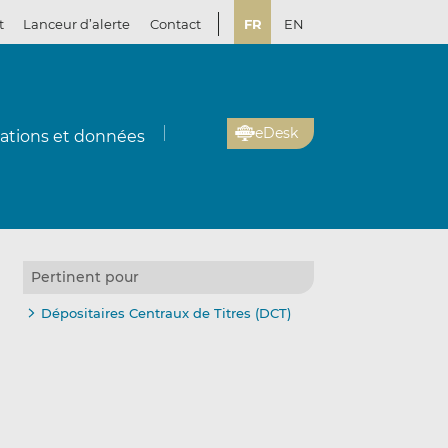
t
Lanceur d’alerte
Contact
FR
EN
eDesk
cations et données
Pertinent pour
Dépositaires Centraux de Titres (DCT)