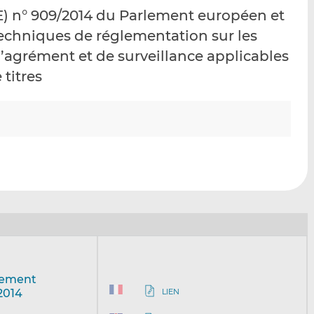
p
r
r
) n° 909/2014 du Parlement européen et
a
s
s
echniques de réglementation sur les
r
u
u
’agrément et de surveillance applicables
e
r
r
m
L
F
 titres
a
i
a
i
n
c
l
k
e
e
b
d
o
I
o
n
k
lement
LIEN
 2014