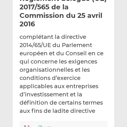
e
g
g
2017/565 de la
r
e
e
Commission du 25 avril
p
r
r
2016
a
s
s
r
u
u
complétant la directive
e
r
r
m
L
F
2014/65/UE du Parlement
a
i
a
européen et du Conseil en ce
i
n
c
qui concerne les exigences
l
k
e
organisationnelles et les
e
b
d
o
conditions d’exercice
I
o
applicables aux entreprises
n
k
d’investissement et la
définition de certains termes
aux fins de ladite directive