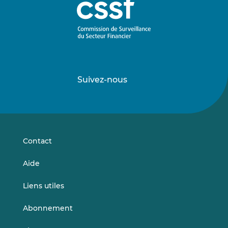
Suivez-nous
Suivez-
Suivez-
nous
nous
sur
sur
LinkedIn
Vimeo
Contact
Aide
Liens utiles
Abonnement