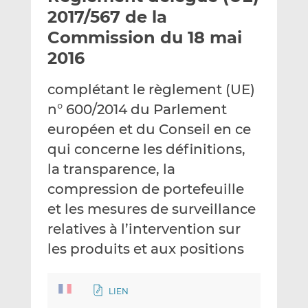
e
g
g
2017/567 de la
r
e
e
Commission du 18 mai
p
r
r
2016
a
s
s
r
u
u
complétant le règlement (UE)
e
r
r
m
L
F
n° 600/2014 du Parlement
a
i
a
européen et du Conseil en ce
i
n
c
qui concerne les définitions,
l
k
e
la transparence, la
e
b
d
o
compression de portefeuille
I
o
et les mesures de surveillance
n
k
relatives à l’intervention sur
les produits et aux positions
LIEN