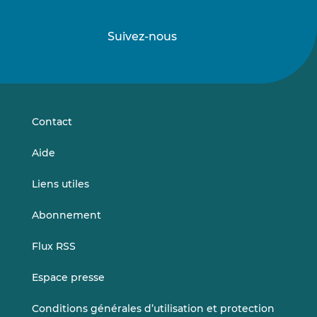
Suivez-nous
Suivez-
Suivez-
nous
nous
sur
sur
LinkedIn
Vimeo
Contact
Aide
Liens utiles
Abonnement
Flux RSS
Espace presse
Conditions générales d’utilisation et protection