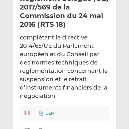
e
g
g
2017/569 de la
r
e
e
Commission du 24 mai
p
r
r
2016 (RTS 18)
a
s
s
r
u
u
complétant la directive
e
r
r
m
L
F
2014/65/UE du Parlement
a
i
a
européen et du Conseil par
i
n
c
des normes techniques de
l
k
e
réglementation concernant la
e
b
d
o
suspension et le retrait
I
o
d’instruments financiers de la
n
k
négociation
LIEN