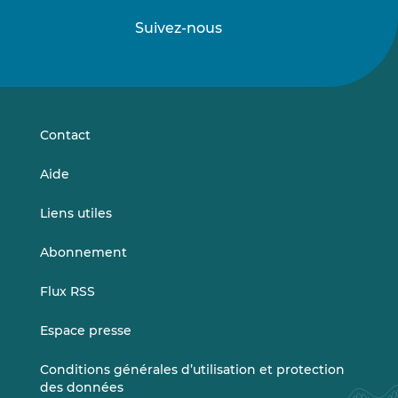
Suivez-nous
Suivez-
Suivez-
nous
nous
sur
sur
LinkedIn
Vimeo
Contact
Aide
Liens utiles
Abonnement
Flux RSS
Espace presse
Conditions générales d’utilisation et protection
des données