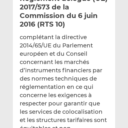
e
g
g
2017/573 de la
r
e
e
Commission du 6 juin
p
r
r
2016 (RTS 10)
a
s
s
r
u
u
complétant la directive
e
r
r
m
L
F
2014/65/UE du Parlement
a
i
a
européen et du Conseil
i
n
c
concernant les marchés
l
k
e
d’instruments financiers par
e
b
d
o
des normes techniques de
I
o
réglementation en ce qui
n
k
concerne les exigences à
respecter pour garantir que
les services de colocalisation
et les structures tarifaires sont