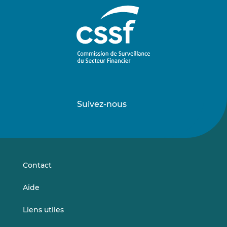
Suivez-nous
Suivez-
Suivez-
nous
nous
sur
sur
LinkedIn
Vimeo
Contact
Aide
Liens utiles