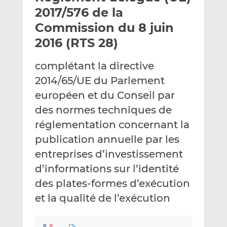
e
g
g
2017/576 de la
r
e
e
Commission du 8 juin
p
r
r
2016 (RTS 28)
a
s
s
r
u
u
complétant la directive
e
r
r
m
L
F
2014/65/UE du Parlement
a
i
a
européen et du Conseil par
i
n
c
des normes techniques de
l
k
e
réglementation concernant la
e
b
d
o
publication annuelle par les
I
o
entreprises d’investissement
n
k
d’informations sur l’identité
des plates-formes d’exécution
et la qualité de l’exécution