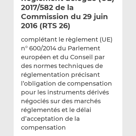
e
g
g
2017/582 de la
r
e
e
Commission du 29 juin
p
r
r
2016 (RTS 26)
a
s
s
r
u
u
complétant le règlement (UE)
e
r
r
m
L
F
n° 600/2014 du Parlement
a
i
a
européen et du Conseil par
i
n
c
des normes techniques de
l
k
e
réglementation précisant
e
b
d
o
l’obligation de compensation
I
o
pour les instruments dérivés
n
k
négociés sur des marchés
réglementés et le délai
d’acceptation de la
compensation