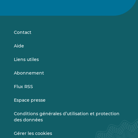
nous
nous
sur
sur
LinkedIn
Vimeo
Contact
Aide
Liens utiles
Abonnement
Flux RSS
Espace presse
Conditions générales d’utilisation et protection
des données
Gérer les cookies