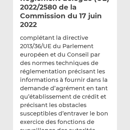
e
g
g
2022/2580 de la
r
e
e
Commission du 17 juin
p
r
r
2022
a
s
s
r
u
u
complétant la directive
e
r
r
m
L
F
2013/36/UE du Parlement
a
i
a
européen et du Conseil par
i
n
c
des normes techniques de
l
k
e
réglementation précisant les
e
b
d
o
informations à fournir dans la
I
o
demande d’agrément en tant
n
k
qu’établissement de crédit et
précisant les obstacles
susceptibles d’entraver le bon
exercice des fonctions de