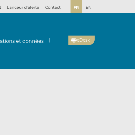
t
Lanceur d’alerte
Contact
FR
EN
eDesk
cations et données