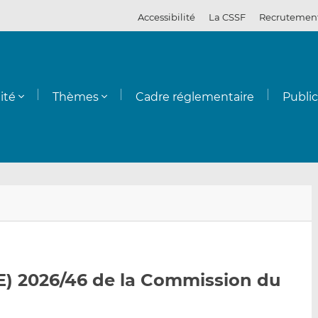
Accessibilité
La CSSF
Recrutemen
ité
Thèmes
Cadre réglementaire
Publi
E
P
P
n
a
a
v
r
r
o
t
t
y
a
a
) 2026/46 de la Commission du
e
g
g
r
e
e