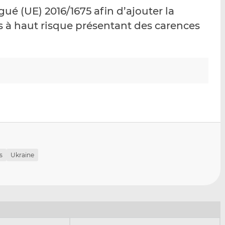
p
r
r
ué (UE) 2016/1675 afin d’ajouter la
a
s
s
ers à haut risque présentant des carences
r
u
u
e
r
r
m
L
F
a
i
a
i
n
c
l
k
e
e
b
d
o
I
o
n
k
s
Ukraine