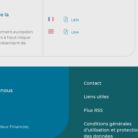
e la
LIEN
rlement européen
LINK
rs à haut risque
présentant de
Contact
-nous
Suivez-
Suivez-
Liens utiles
nous
nous
sur
sur
Flux RSS
LinkedIn
Vimeo
Conditions générales
teur Financier,
d’utilisation et protecti
des données