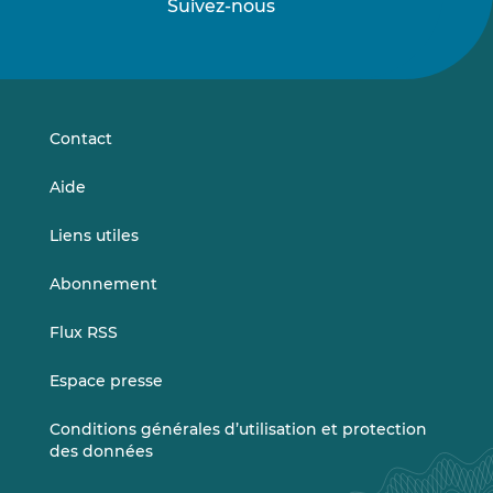
Suivez-nous
Suivez-
Suivez-
nous
nous
sur
sur
LinkedIn
Vimeo
Contact
Aide
Liens utiles
Abonnement
Flux RSS
Espace presse
Conditions générales d’utilisation et protection
des données