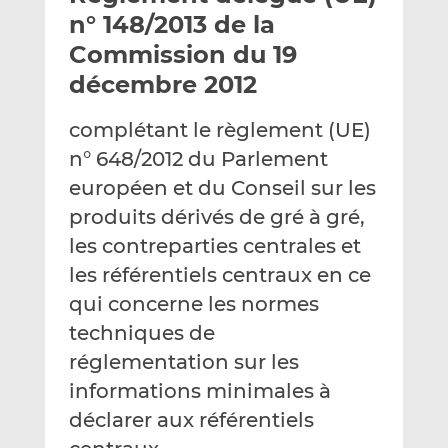
e
g
g
n° 148/2013 de la
r
e
e
Commission du 19
p
r
r
décembre 2012
a
s
s
r
u
u
complétant le règlement (UE)
e
r
r
m
L
F
n° 648/2012 du Parlement
a
i
a
européen et du Conseil sur les
i
n
c
produits dérivés de gré à gré,
l
k
e
les contreparties centrales et
e
b
d
o
les référentiels centraux en ce
I
o
qui concerne les normes
n
k
techniques de
réglementation sur les
informations minimales à
déclarer aux référentiels