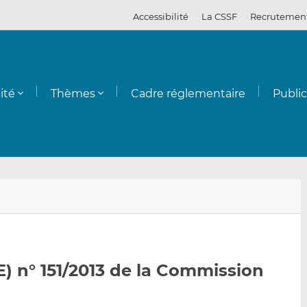
Accessibilité
La CSSF
Recrutemen
ité
Thèmes
Cadre réglementaire
Publi
E
P
P
n
a
a
v
r
r
o
t
t
y
a
a
) n° 151/2013 de la Commission
e
g
g
r
e
e