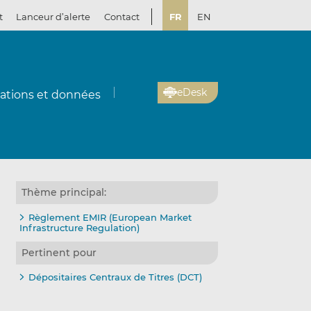
t
Lanceur d’alerte
Contact
FR
EN
eDesk
cations et données
Thème principal:
Règlement EMIR (European Market
Infrastructure Regulation)
Pertinent pour
Dépositaires Centraux de Titres (DCT)