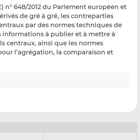
p
r
r
) n° 648/2012 du Parlement européen et
a
s
s
érivés de gré à gré, les contreparties
r
u
u
s centraux par des normes techniques de
e
r
r
m
L
F
 informations à publier et à mettre à
a
i
a
els centraux, ainsi que les normes
i
n
c
pour l’agrégation, la comparaison et
l
k
e
e
b
d
o
I
o
n
k