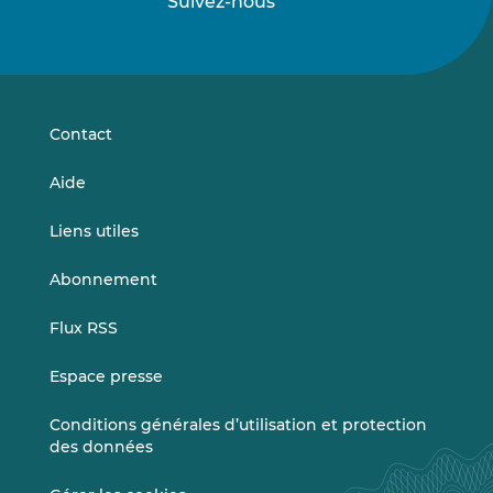
Suivez-nous
Suivez-
Suivez-
nous
nous
sur
sur
LinkedIn
Vimeo
Contact
Aide
Liens utiles
Abonnement
Flux RSS
Espace presse
Conditions générales d’utilisation et protection
des données