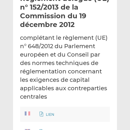
e
g
g
n° 152/2013 de la
r
e
e
Commission du 19
p
r
r
décembre 2012
a
s
s
r
u
u
complétant le règlement (UE)
e
r
r
m
L
F
n° 648/2012 du Parlement
a
i
a
européen et du Conseil par
i
n
c
des normes techniques de
l
k
e
réglementation concernant
e
b
d
o
les exigences de capital
I
o
applicables aux contreparties
n
k
centrales
LIEN