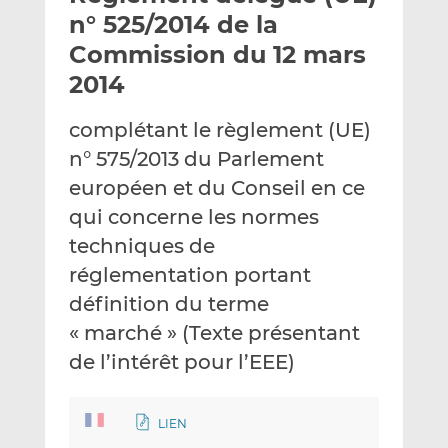
e
g
g
n° 525/2014 de la
r
e
e
Commission du 12 mars
p
r
r
2014
a
s
s
r
u
u
complétant le règlement (UE)
e
r
r
m
L
F
n° 575/2013 du Parlement
a
i
a
européen et du Conseil en ce
i
n
c
qui concerne les normes
l
k
e
techniques de
e
b
d
o
réglementation portant
I
o
définition du terme
n
k
« marché » (Texte présentant
de l’intérêt pour l’EEE)
LIEN