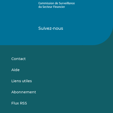
Suivez-nous
Suivez-
Suivez-
nous
nous
sur
sur
LinkedIn
Vimeo
Contact
Aide
Liens utiles
Abonnement
Flux RSS