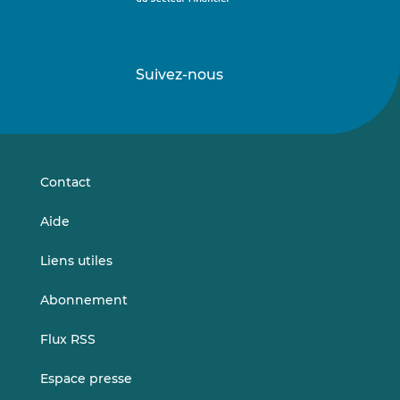
Suivez-nous
Suivez-
Suivez-
nous
nous
sur
sur
LinkedIn
Vimeo
Contact
Aide
Liens utiles
Abonnement
Flux RSS
Espace presse