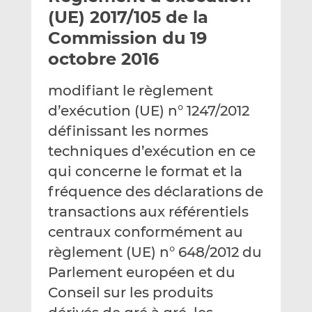
e
g
g
(UE) 2017/105 de la
r
e
e
Commission du 19
p
r
r
octobre 2016
a
s
s
r
u
u
modifiant le règlement
e
r
r
m
L
F
d’exécution (UE) n° 1247/2012
a
i
a
définissant les normes
i
n
c
techniques d’exécution en ce
l
k
e
qui concerne le format et la
e
b
d
o
fréquence des déclarations de
I
o
transactions aux référentiels
n
k
centraux conformément au
règlement (UE) n° 648/2012 du
Parlement européen et du
Conseil sur les produits