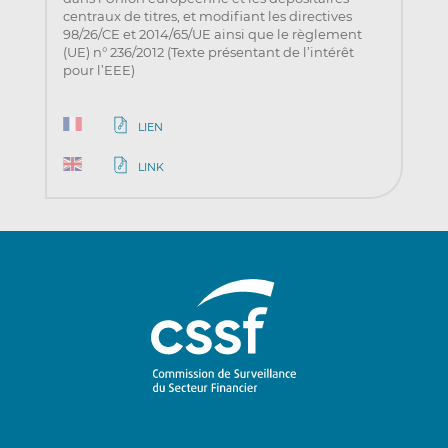
centraux de titres, et modifiant les directives
98/26/CE et 2014/65/UE ainsi que le règlement
(UE) n° 236/2012 (Texte présentant de l’intérêt
pour l’EEE)
LIEN
LINK