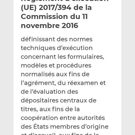
e
g
g
(UE) 2017/394 de la
r
e
e
Commission du 11
p
r
r
novembre 2016
a
s
s
r
u
u
définissant des normes
e
r
r
m
L
F
techniques d’exécution
a
i
a
concernant les formulaires,
i
n
c
modèles et procédures
l
k
e
normalisés aux fins de
e
b
d
o
l’agrément, du réexamen et
I
o
de l’évaluation des
n
k
dépositaires centraux de
titres, aux fins de la
coopération entre autorités
des États membres d’origine