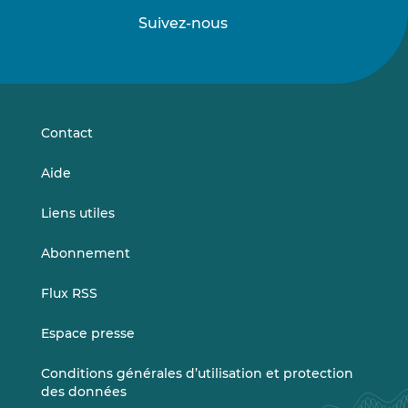
Suivez-nous
Suivez-
Suivez-
nous
nous
sur
sur
LinkedIn
Vimeo
Contact
Aide
Liens utiles
Abonnement
Flux RSS
Espace presse
Conditions générales d’utilisation et protection
des données