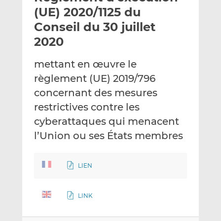
e
g
g
(UE) 2020/1125 du
r
e
e
Conseil du 30 juillet
p
r
r
2020
a
s
s
r
u
u
mettant en œuvre le
e
r
r
m
L
F
règlement (UE) 2019/796
a
i
a
concernant des mesures
i
n
c
restrictives contre les
l
k
e
cyberattaques qui menacent
e
b
d
o
l’Union ou ses États membres
I
o
n
k
LIEN
LINK