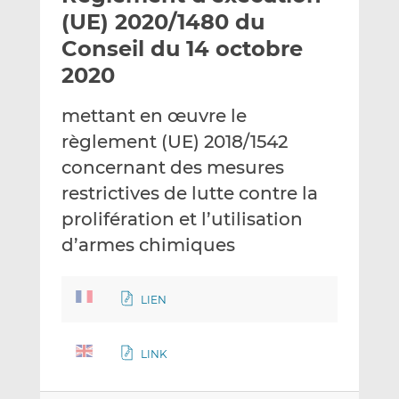
e
g
g
(UE) 2020/1480 du
r
e
e
Conseil du 14 octobre
p
r
r
2020
a
s
s
r
u
u
mettant en œuvre le
e
r
r
m
L
F
règlement (UE) 2018/1542
a
i
a
concernant des mesures
i
n
c
restrictives de lutte contre la
l
k
e
prolifération et l’utilisation
e
b
d
o
d’armes chimiques
I
o
n
k
LIEN
LINK