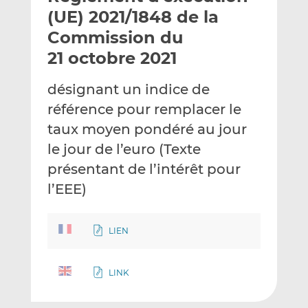
e
g
g
(UE) 2021/1848 de la
r
e
e
Commission du
p
r
r
21 octobre 2021
a
s
s
r
u
u
désignant un indice de
e
r
r
m
L
F
référence pour remplacer le
a
i
a
taux moyen pondéré au jour
i
n
c
le jour de l’euro (Texte
l
k
e
présentant de l’intérêt pour
e
b
d
o
l’EEE)
I
o
n
k
LIEN
LINK