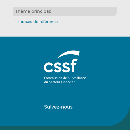
Thème principal:
Indices de référence
Suivez-nous
Suivez-
Suivez-
nous
nous
sur
sur