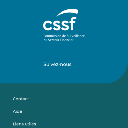
Suivez-nous
Suivez-
Suivez-
nous
nous
sur
sur
LinkedIn
Vimeo
Contact
Aide
Liens utiles