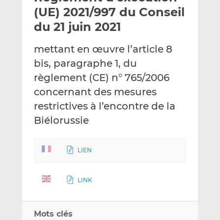
e
g
g
(UE) 2021/997 du Conseil
r
e
e
du 21 juin 2021
p
r
r
a
s
s
mettant en œuvre l’article 8
r
u
u
bis, paragraphe 1, du
e
r
r
m
L
F
règlement (CE) n° 765/2006
a
i
a
concernant des mesures
i
n
c
restrictives à l’encontre de la
l
k
e
Biélorussie
e
b
d
o
I
o
LIEN
n
k
LINK
Mots clés