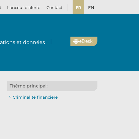
t
Lanceur d’alerte
Contact
FR
EN
eDesk
cations et données
Thème principal:
Criminalité financière