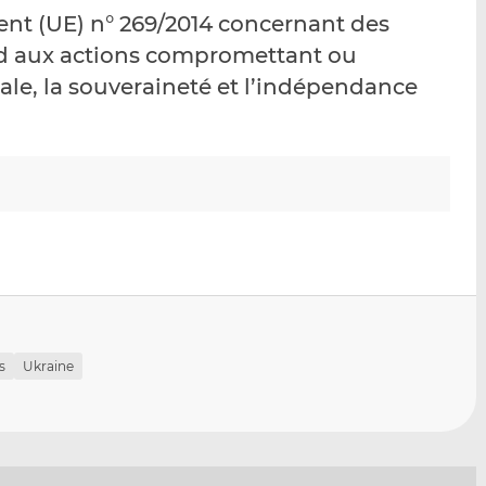
p
r
r
nt (UE) n° 269/2014 concernant des
a
s
s
rd aux actions compromettant ou
r
u
u
iale, la souveraineté et l’indépendance
e
r
r
m
L
F
a
i
a
i
n
c
l
k
e
e
b
d
o
I
o
n
k
s
Ukraine