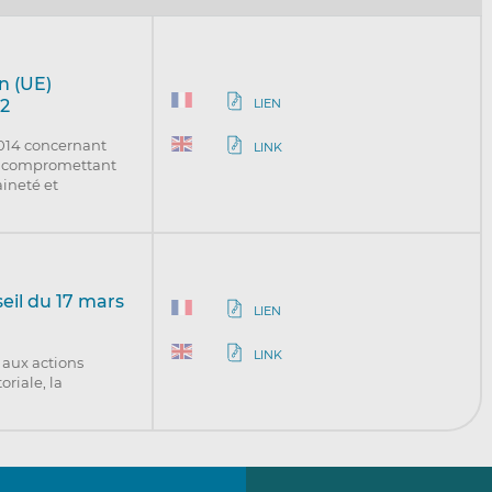
n (UE)
LIEN
22
2014 concernant
LINK
ns compromettant
aineté et
eil du 17 mars
LIEN
LINK
 aux actions
riale, la