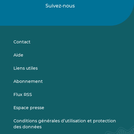
Suivez-nous
Suivez-
Suivez-
nous
nous
sur
sur
LinkedIn
Vimeo
Contact
Aide
Liens utiles
Abonnement
Flux RSS
Espace presse
Conditions générales d’utilisation et protection
des données