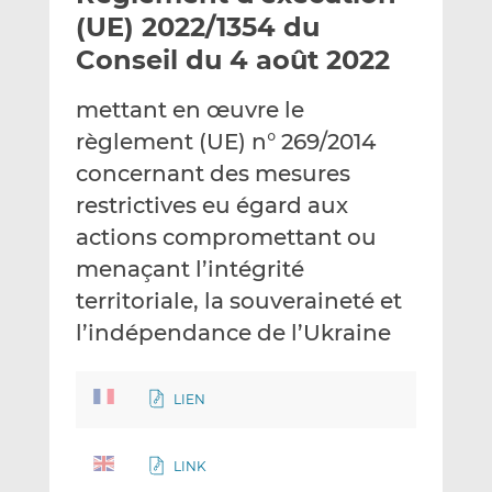
e
g
g
(UE) 2022/1354 du
r
e
e
Conseil du 4 août 2022
p
r
r
a
s
s
mettant en œuvre le
r
u
u
règlement (UE) n° 269/2014
e
r
r
m
L
F
concernant des mesures
a
i
a
restrictives eu égard aux
i
n
c
actions compromettant ou
l
k
e
menaçant l’intégrité
e
b
d
o
territoriale, la souveraineté et
I
o
l’indépendance de l’Ukraine
n
k
LIEN
LINK