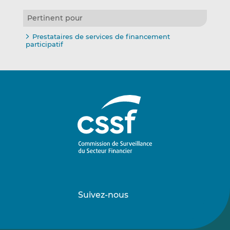
Pertinent pour
Prestataires de services de financement
participatif
Suivez-nous
Suivez-
Suivez-
nous
nous
sur
sur