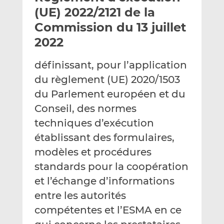
e
g
g
(UE) 2022/2121 de la
r
e
e
Commission du 13 juillet
p
r
r
2022
a
s
s
r
u
u
définissant, pour l’application
e
r
r
m
L
F
du règlement (UE) 2020/1503
a
i
a
du Parlement européen et du
i
n
c
Conseil, des normes
l
k
e
techniques d’exécution
e
b
d
o
établissant des formulaires,
I
o
modèles et procédures
n
k
standards pour la coopération
et l’échange d’informations
entre les autorités
compétentes et l’ESMA en ce