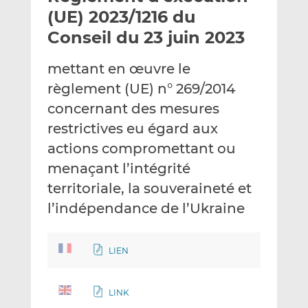
e
g
g
(UE) 2023/1216 du
r
e
e
Conseil du 23 juin 2023
p
r
r
a
s
s
mettant en œuvre le
r
u
u
règlement (UE) n° 269/2014
e
r
r
m
L
F
concernant des mesures
a
i
a
restrictives eu égard aux
i
n
c
actions compromettant ou
l
k
e
menaçant l’intégrité
e
b
d
o
territoriale, la souveraineté et
I
o
l’indépendance de l’Ukraine
n
k
LIEN
LINK