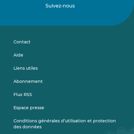
Suivez-nous
Suivez-
Suivez-
nous
nous
sur
sur
LinkedIn
Vimeo
Contact
Aide
Liens utiles
Abonnement
Flux RSS
Espace presse
Conditions générales d’utilisation et protection
des données