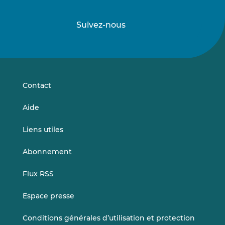
Suivez-nous
Suivez-
Suivez-
nous
nous
sur
sur
LinkedIn
Vimeo
Contact
Aide
Liens utiles
Abonnement
Flux RSS
Espace presse
Conditions générales d’utilisation et protection