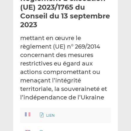
e
g
g
(UE) 2023/1765 du
r
e
e
Conseil du 13 septembre
p
r
r
2023
a
s
s
r
u
u
mettant en œuvre le
e
r
r
m
L
F
règlement (UE) n° 269/2014
a
i
a
concernant des mesures
i
n
c
restrictives eu égard aux
l
k
e
actions compromettant ou
e
b
d
o
menaçant l’intégrité
I
o
territoriale, la souveraineté et
n
k
l’indépendance de l’Ukraine
LIEN