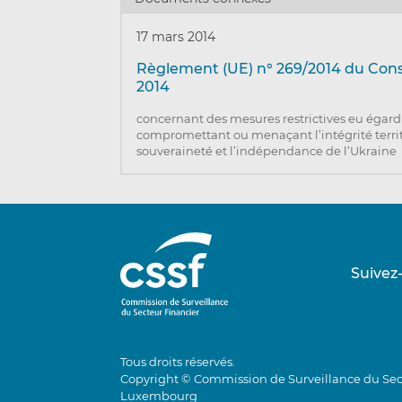
17 mars 2014
Règlement (UE) n° 269/2014 du Cons
2014
concernant des mesures restrictives eu égard
compromettant ou menaçant l’intégrité territo
souveraineté et l’indépendance de l’Ukraine
Suivez
Tous droits réservés.
Copyright © Commission de Surveillance du Sec
Luxembourg