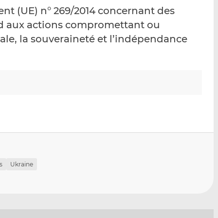
p
r
r
nt (UE) n° 269/2014 concernant des
a
s
s
rd aux actions compromettant ou
r
u
u
iale, la souveraineté et l’indépendance
e
r
r
m
L
F
a
i
a
i
n
c
l
k
e
e
b
d
o
I
o
n
k
s
Ukraine