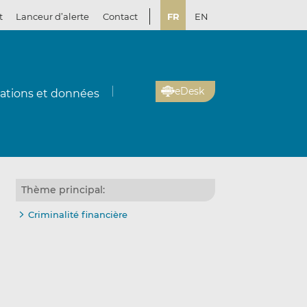
t
Lanceur d’alerte
Contact
FR
EN
eDesk
cations et données
Thème principal:
Criminalité financière