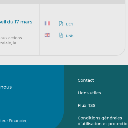
eil du 17 mars
LIEN
LINK
 aux actions
riale, la
Contact
-nous
Suivez-
Suivez-
Liens utiles
nous
nous
sur
sur
Flux RSS
LinkedIn
Vimeo
Conditions générales
teur Financier,
d’utilisation et protecti