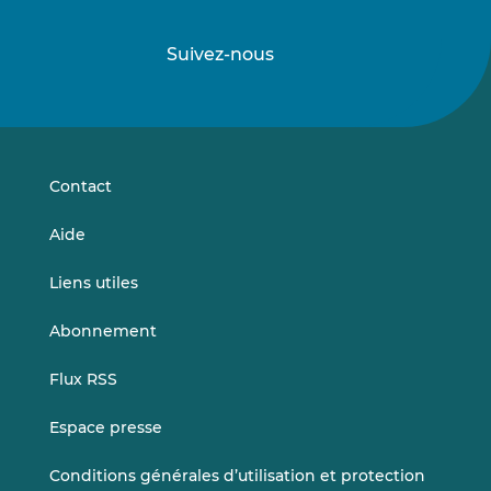
Suivez-nous
Suivez-
Suivez-
nous
nous
sur
sur
LinkedIn
Vimeo
Contact
Aide
Liens utiles
Abonnement
Flux RSS
Espace presse
Conditions générales d’utilisation et protection