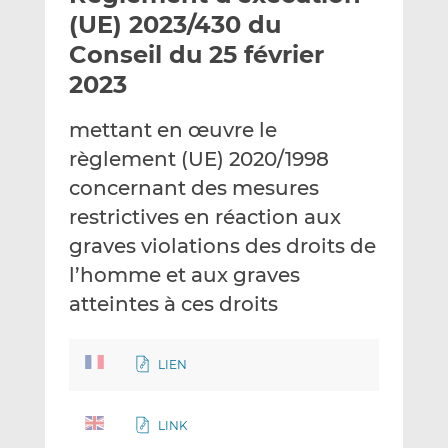
e
g
g
(UE) 2023/430 du
r
e
e
Conseil du 25 février
p
r
r
2023
a
s
s
r
u
u
mettant en œuvre le
e
r
r
m
L
F
règlement (UE) 2020/1998
a
i
a
concernant des mesures
i
n
c
restrictives en réaction aux
l
k
e
graves violations des droits de
e
b
d
o
l’homme et aux graves
I
o
atteintes à ces droits
n
k
LIEN
LINK