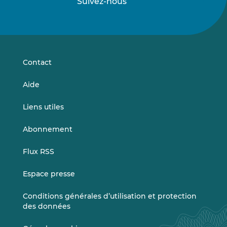
Suivez-nous
Suivez-
Suivez-
nous
nous
sur
sur
LinkedIn
Vimeo
Contact
Aide
Liens utiles
Abonnement
Flux RSS
Espace presse
Conditions générales d’utilisation et protection
des données