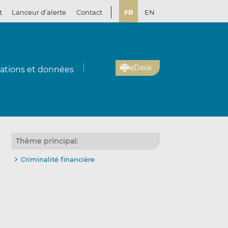
t
Lanceur d’alerte
Contact
FR
EN
eDesk
cations et données
Thème principal:
Criminalité financière