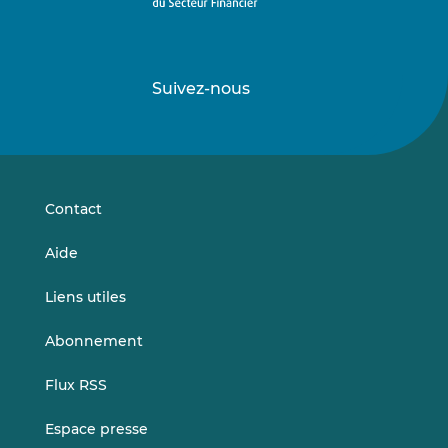
Suivez-nous
Suivez-
Suivez-
nous
nous
sur
sur
LinkedIn
Vimeo
Contact
Aide
Liens utiles
Abonnement
Flux RSS
Espace presse