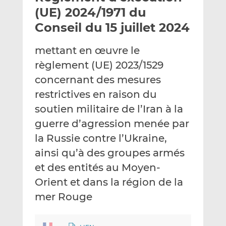
e
g
g
(UE) 2024/1971 du
r
e
e
Conseil du 15 juillet 2024
p
r
r
a
s
s
mettant en œuvre le
r
u
u
règlement (UE) 2023/1529
e
r
r
m
L
F
concernant des mesures
a
i
a
restrictives en raison du
i
n
c
soutien militaire de l’Iran à la
l
k
e
guerre d’agression menée par
e
b
d
o
la Russie contre l’Ukraine,
I
o
ainsi qu’à des groupes armés
n
k
et des entités au Moyen-
Orient et dans la région de la
mer Rouge