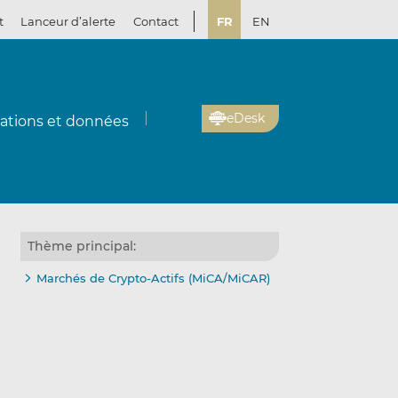
t
Lanceur d’alerte
Contact
FR
EN
eDesk
cations et données
Thème principal:
Marchés de Crypto-Actifs (MiCA/MiCAR)