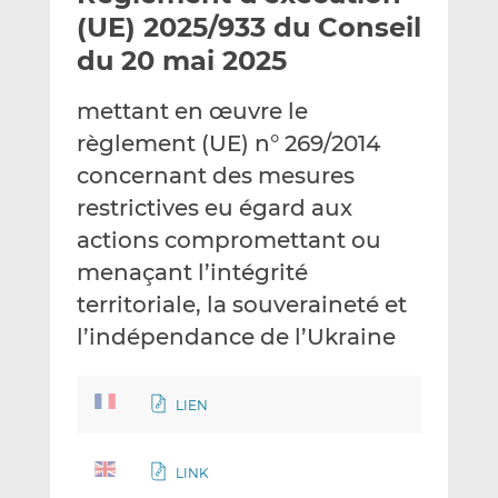
e
g
g
(UE) 2025/933 du Conseil
r
e
e
du 20 mai 2025
p
r
r
a
s
s
mettant en œuvre le
r
u
u
règlement (UE) n° 269/2014
e
r
r
m
L
F
concernant des mesures
a
i
a
restrictives eu égard aux
i
n
c
actions compromettant ou
l
k
e
menaçant l’intégrité
e
b
d
o
territoriale, la souveraineté et
I
o
l’indépendance de l’Ukraine
n
k
LIEN
LINK