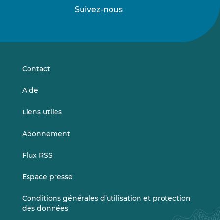
Suivez-nous
Suivez-
Suivez-
nous
nous
sur
sur
LinkedIn
Vimeo
Contact
Aide
Liens utiles
Abonnement
Flux RSS
Espace presse
Conditions générales d’utilisation et protection
des données