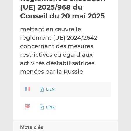
e
g
g
(UE) 2025/968 du
r
e
e
Conseil du 20 mai 2025
p
r
r
a
s
s
mettant en œuvre le
r
u
u
règlement (UE) 2024/2642
e
r
r
m
L
F
concernant des mesures
a
i
a
restrictives eu égard aux
i
n
c
activités déstabilisatrices
l
k
e
menées par la Russie
e
b
d
o
I
o
LIEN
n
k
LINK
Mots clés