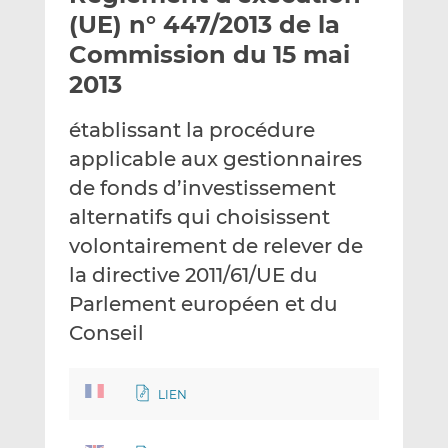
e
g
g
(UE) n° 447/2013 de la
r
e
e
Commission du 15 mai
p
r
r
2013
a
s
s
r
u
u
établissant la procédure
e
r
r
m
L
F
applicable aux gestionnaires
a
i
a
de fonds d’investissement
i
n
c
alternatifs qui choisissent
l
k
e
volontairement de relever de
e
b
d
o
la directive 2011/61/UE du
I
o
Parlement européen et du
n
k
Conseil
LIEN