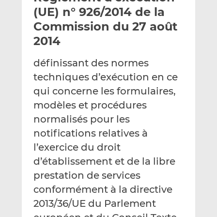
e
g
g
(UE) n° 926/2014 de la
r
e
e
Commission du 27 août
p
r
r
2014
a
s
s
r
u
u
définissant des normes
e
r
r
m
L
F
techniques d’exécution en ce
a
i
a
qui concerne les formulaires,
i
n
c
modèles et procédures
l
k
e
normalisés pour les
e
b
d
o
notifications relatives à
I
o
l’exercice du droit
n
k
d’établissement et de la libre
prestation de services
conformément à la directive
2013/36/UE du Parlement