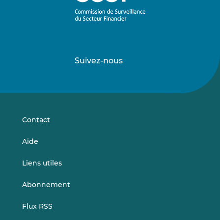
Suivez-nous
Suivez-
Suivez-
nous
nous
sur
sur
LinkedIn
Vimeo
Contact
Aide
Liens utiles
Abonnement
Flux RSS