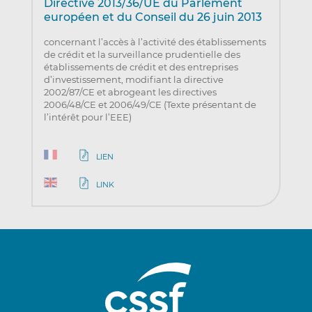
Directive 2013/36/UE du Parlement
européen et du Conseil du 26 juin 2013
concernant l’accès à l’activité des établissements
de crédit et la surveillance prudentielle des
établissements de crédit et des entreprises
d’investissement, modifiant la directive
2002/87/CE et abrogeant les directives
2006/48/CE et 2006/49/CE (Texte présentant de
l’intérêt pour l’EEE)
LIEN
LINK