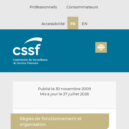
Passer
Professionnels
Consommateurs
au
contenu
Accessibilité
FR
EN
Publié le 30 novembre 2009
Mis à jour le 27 juillet 2026
E
P
P
n
a
a
Règles de fonctionnement et
v
r
r
organisation
o
t
t