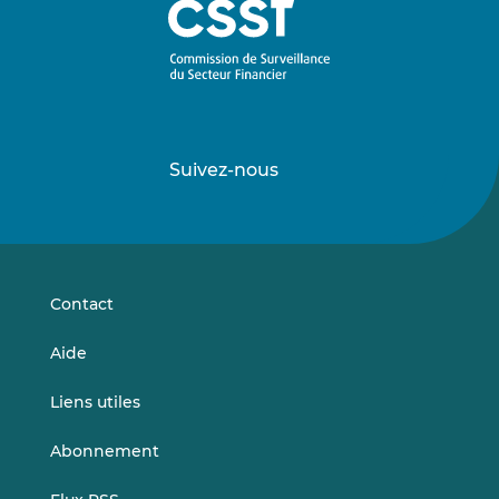
Suivez-nous
Suivez-
Suivez-
nous
nous
sur
sur
LinkedIn
Vimeo
Contact
Aide
Liens utiles
Abonnement