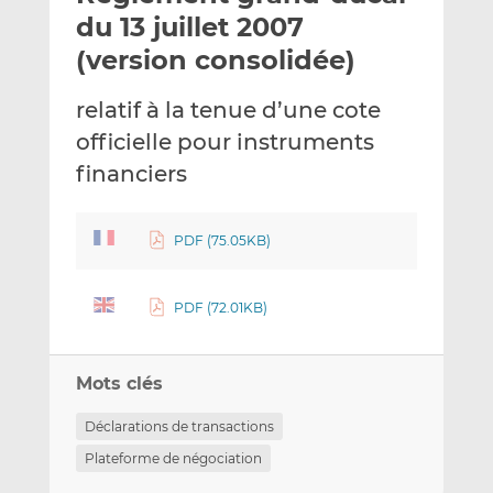
e
g
g
du 13 juillet 2007
r
e
e
(version consolidée)
p
r
r
a
s
s
relatif à la tenue d’une cote
r
u
u
officielle pour instruments
e
r
r
m
L
F
financiers
a
i
a
i
n
c
PDF (75.05KB)
l
k
e
e
b
d
o
PDF (72.01KB)
I
o
n
k
Mots clés
Déclarations de transactions
Plateforme de négociation