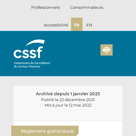
Passer
Professionnels
Consommateurs
au
contenu
Accessibilité
FR
EN
Archivé depuis 1 janvier 2023
Publié le 22 décembre 2021
Mis à jour le 12 mai 2022
E
P
P
n
a
a
Règlement grand-ducal
v
r
r