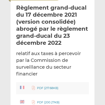
o
t
t
Règlement grand-ducal
y
a
a
e
g
g
du 17 décembre 2021
r
e
e
(version consolidée)
p
r
r
abrogé par le règlement
a
s
s
r
u
u
grand-ducal du 23
e
r
r
décembre 2022
m
L
F
a
i
a
relatif aux taxes à percevoir
i
n
c
par la Commission de
l
k
e
surveillance du secteur
e
b
d
o
financier
I
o
n
k
PDF (217.68KB)
PDF (200.27KB)