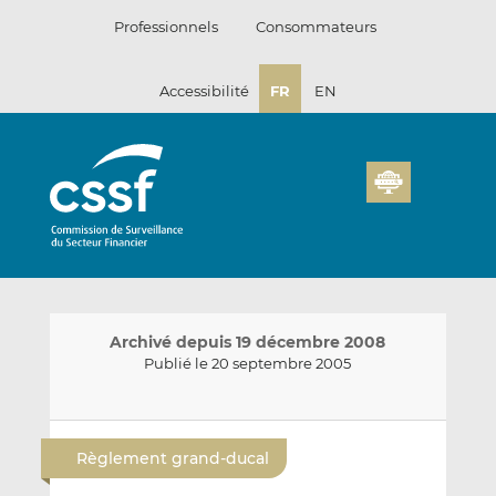
Passer
Professionnels
Consommateurs
au
contenu
Accessibilité
FR
EN
Archivé depuis 19 décembre 2008
Publié le 20 septembre 2005
E
P
P
n
a
a
Règlement grand-ducal
v
r
r
o
t
t