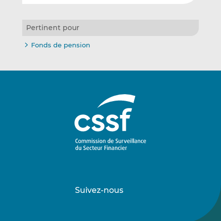
Pertinent pour
Fonds de pension
Suivez-nous
Suivez-
Suivez-
nous
nous
sur
sur