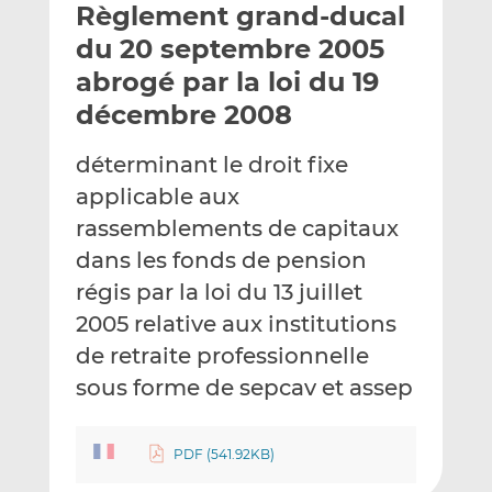
Règlement grand-ducal
y
a
a
e
g
g
du 20 septembre 2005
r
e
e
abrogé par la loi du 19
p
r
r
décembre 2008
a
s
s
r
u
u
déterminant le droit fixe
e
r
r
m
L
F
applicable aux
a
i
a
rassemblements de capitaux
i
n
c
dans les fonds de pension
l
k
e
régis par la loi du 13 juillet
e
b
d
o
2005 relative aux institutions
I
o
de retraite professionnelle
n
k
sous forme de sepcav et assep
PDF (541.92KB)