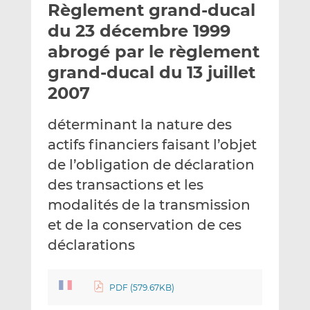
Règlement grand-ducal
y
a
a
e
g
g
du 23 décembre 1999
r
e
e
abrogé par le règlement
p
r
r
grand-ducal du 13 juillet
a
s
s
r
u
u
2007
e
r
r
m
L
F
déterminant la nature des
a
i
a
actifs financiers faisant l’objet
i
n
c
de l’obligation de déclaration
l
k
e
des transactions et les
e
b
d
o
modalités de la transmission
I
o
et de la conservation de ces
n
k
déclarations
PDF (579.67KB)