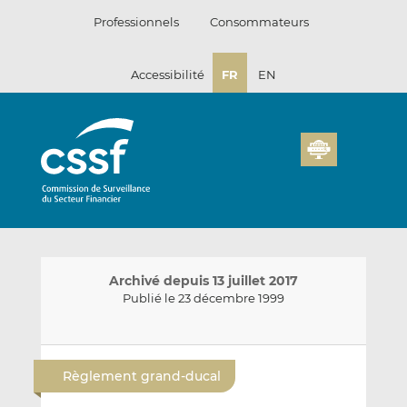
Passer
Professionnels
Consommateurs
au
contenu
Accessibilité
FR
EN
Archivé depuis 13 juillet 2017
Publié le 23 décembre 1999
E
P
P
n
a
a
Règlement grand-ducal
v
r
r
o
t
t