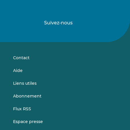
Suivez-nous
Suivez-
Suivez-
nous
nous
sur
sur
LinkedIn
Vimeo
Contact
Aide
Liens utiles
Abonnement
Flux RSS
Espace presse