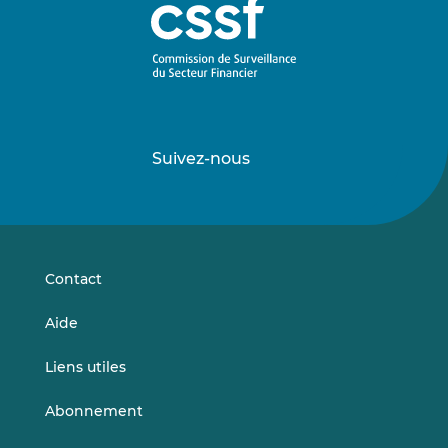
Suivez-nous
Suivez-
Suivez-
nous
nous
sur
sur
LinkedIn
Vimeo
Contact
Aide
Liens utiles
Abonnement