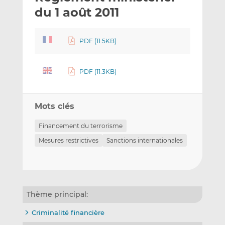
e
g
g
du 1 août 2011
r
e
e
p
r
r
PDF (11.5KB)
a
s
s
r
u
u
e
r
r
PDF (11.3KB)
m
L
F
a
i
a
i
n
c
Mots clés
l
k
e
e
b
Financement du terrorisme
d
o
Mesures restrictives
Sanctions internationales
I
o
n
k
Thème principal:
Criminalité financière